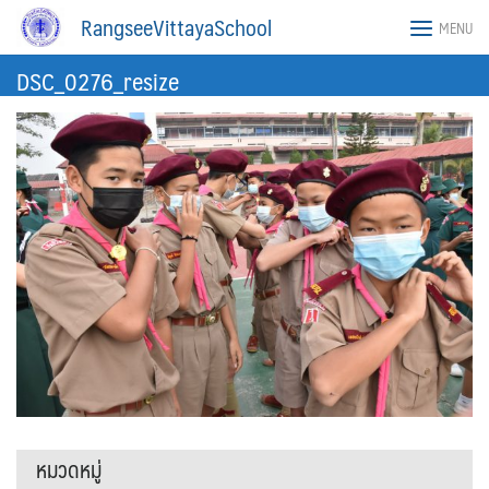
Skip
RangseeVittayaSchool
MENU
to
content
DSC_0276_resize
หมวดหมู่