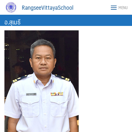
Skip
RangseeVittayaSchool
MENU
to
content
อ.สุเมธี