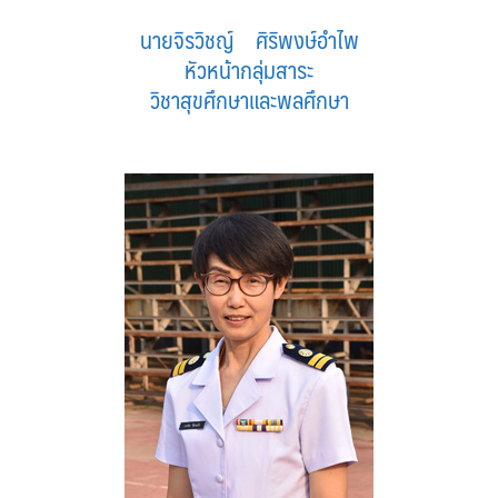
นายจิรวิชญ์ ศิริพงษ์อำไพ
หัวหน้ากลุ่มสาระ
วิชาสุขศึกษาและพลศึกษา