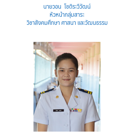
นายวอน โชติระวีวัฒน์
หัวหน้ากลุ่มสาระ
วิชาสังคมศึกษา ศาสนา และวัฒนธรรม