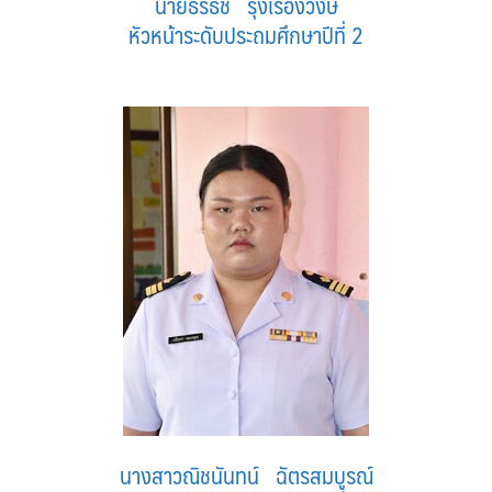
นายธีรธัช รุ่งเรืองวงษ์
หัวหน้าระดับประถมศึกษาปีที่ 2
นางสาวณิชนันทน์ ฉัตรสมบูรณ์