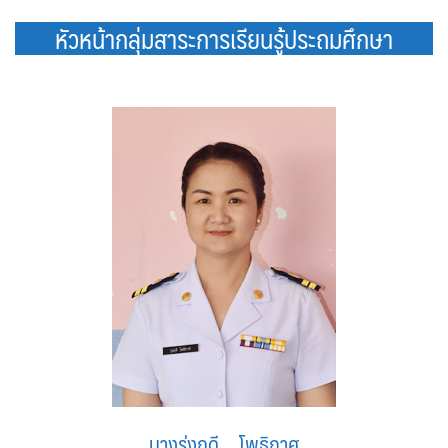
หัวหน้ากลุ่มสาระการเรียนรู้ประถมศึกษา
นางรุ่งฤดี โพธิกาศ