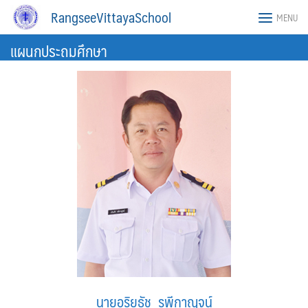
Skip
RangseeVittayaSchool
MENU
to
content
แผนกประถมศึกษา
นายอริยธัช รพีกาญจน์