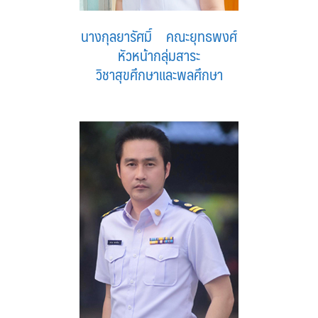
นางกุลยารัศมิ์ คณะยุทธพงศ์
หัวหน้ากลุ่มสาระ
วิชาสุขศึกษาและพลศึกษา