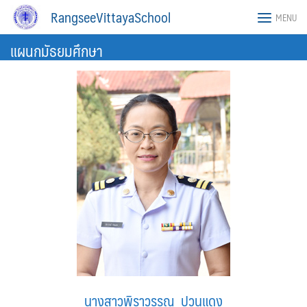
Skip
RangseeVittayaSchool
MENU
to
content
แผนกมัธยมศึกษา
นางสาวพิราวรรณ ปวนแดง