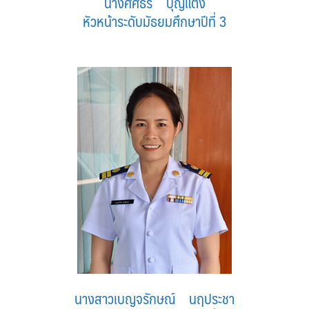
นางศศิธร บุญแต่ง
หัวหน้าระดับมัธยมศึกษาปีที่ 3
นางสาวเบญจรักษณ์ นฤประชา