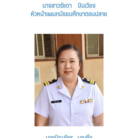
นางสาวรัชดา ปันเวียง
หัวหน้าแผนกมัธยมศึกษาตอนปลาย
นางปิยะภัคร บุญถึง