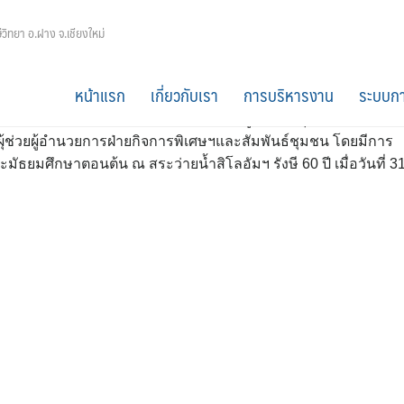
งที่ 1 ประจำปี 2561
ีวิทยา อ.ฝาง จ.เชียงใหม่
หน้าแรก
เกี่ยวกับเรา
การบริหารงาน
ระบบกา
ใน ครั้งที่ 1 โดยมี อ.สมาน ไชยสถาน ผู้จัดการ-ผุ้อำนวยการ เป็น
้ช่วยผู้อำนวยการฝ่ายกิจการพิเศษฯและสัมพันธ์ชุมชน โดยมีการ
มัธยมศึกษาตอนต้น ณ สระว่ายน้ำสิโลอัมฯ รังษี 60 ปี เมื่อวันที่ 3