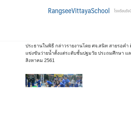
Skip
การแข่งขัน RSV Swimming (ภายใน) ครั้
RangseeVittayaSchool
โรงเรียนรังษ
to
content
31 ส.ค. 2018
กิจกรรม
โรงเรียนรังษีวิทยา จัดการแข่งขัน RSV Swimming ภาย
ประธานในพิธี กล่าวรายงานโดย ศจ.สนิท สายรอคำ ผุ
แข่งขันว่ายน้ำตั้งแต่ระดับชั้นปฐมวัย ประถมศึกษา และ
สิงหาคม 2561