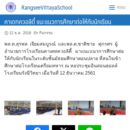
Skip
RangseeVittayaSchool
MENU
to
content
คาเดทควอลิตี้ แนะแนวการศึกษาต่อให้กับนักเรียน
12 ธ.ค. 2018
กิจกรรม
พล.ท.สุรพล เจียมสมบูรณ์ และพล.ต.ชาติชาย ศุภรศร ผู้
อำนวยการโรงเรียนคาเดทควอลิตี้ มาแนะแนวการศึกษาต่อ
ให้กับนักเรียนในระดับชั้นมัธยมศึกษาตอนปลาย ที่สนใจเข้า
ศึกษาต่อโรงเรียนเตรียมทหาร ณ หอประชุมอินสอนฮอลล์
โรงเรียนรังษีวิทยา เมื่อวันที่ 12 ธันวาคม 2561