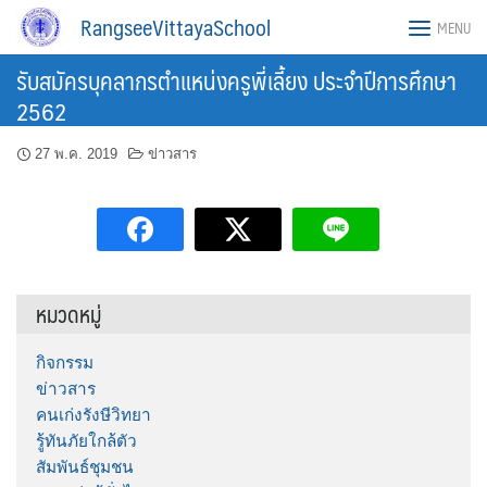
Skip
RangseeVittayaSchool
MENU
to
content
รับสมัครบุคลากรตำแหน่งครูพี่เลี้ยง ประจำปีการศึกษา
2562
27 พ.ค. 2019
ข่าวสาร
หมวดหมู่
กิจกรรม
ข่าวสาร
คนเก่งรังษีวิทยา
รู้ทันภัยใกล้ตัว
สัมพันธ์ชุมชน