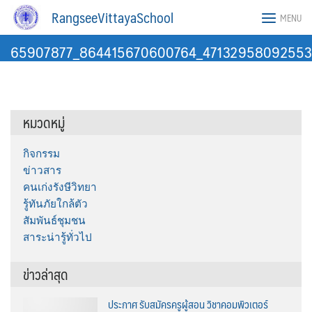
Skip
RangseeVittayaSchool
MENU
to
content
65907877_864415670600764_47132958092553
หมวดหมู่
กิจกรรม
ข่าวสาร
คนเก่งรังษีวิทยา
รู้ทันภัยใกล้ตัว
สัมพันธ์ชุมชน
สาระน่ารู้ทั่วไป
ข่าวล่าสุด
ประกาศ รับสมัครครูผู้สอน วิชาคอมพิวเตอร์