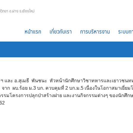
ีวิทยา อ.ฝาง จ.เชียงใหม่
หน้าแรก
เกี่ยวกับเรา
การบริหารงาน
ระบบกา
เศษฯ และ อ.สุเมธี พันชนะ หัวหน้านักศึกษาวิชาทหารและเยาวชน
ก ผบ.ร้อย ม.3 บก. ควบคุมที่ 2 บก.ม.5 เนื่องในโอกาสมาเยี่ยม
รรมโครงการปลุกป่าสร้างฝาย และงานกิจกรรมต่างๆ ของนักศึก
562