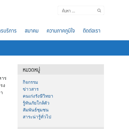
ค้นหา
สำหรับ:
รบริการ
สมาคม
ความภาคภูมิใจ
ติดต่อเรา
หมวดหมู่
ทหาร
กิจกรรม
โรง
ข่าวสาร
ษา
คนเก่งรังษีวิทยา
รู้ทันภัยใกล้ตัว
สัมพันธ์ชุมชน
สาระน่ารู้ทั่วไป