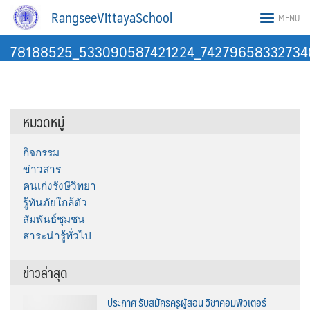
Skip
RangseeVittayaSchool
MENU
to
content
78188525_533090587421224_74279658332734
หมวดหมู่
กิจกรรม
ข่าวสาร
คนเก่งรังษีวิทยา
รู้ทันภัยใกล้ตัว
สัมพันธ์ชุมชน
สาระน่ารู้ทั่วไป
ข่าวล่าสุด
ประกาศ รับสมัครครูผู้สอน วิชาคอมพิวเตอร์