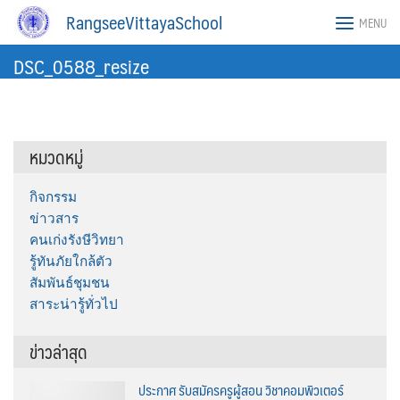
Skip
RangseeVittayaSchool
MENU
to
content
DSC_0588_resize
หมวดหมู่
กิจกรรม
ข่าวสาร
คนเก่งรังษีวิทยา
รู้ทันภัยใกล้ตัว
สัมพันธ์ชุมชน
สาระน่ารู้ทั่วไป
ข่าวล่าสุด
ประกาศ รับสมัครครูผู้สอน วิชาคอมพิวเตอร์