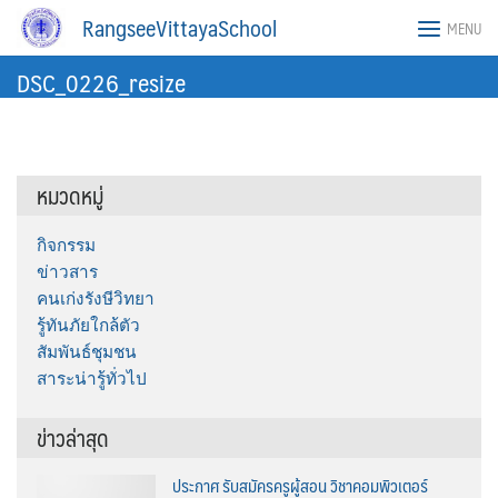
Skip
RangseeVittayaSchool
MENU
to
content
DSC_0226_resize
หมวดหมู่
กิจกรรม
ข่าวสาร
คนเก่งรังษีวิทยา
รู้ทันภัยใกล้ตัว
สัมพันธ์ชุมชน
สาระน่ารู้ทั่วไป
ข่าวล่าสุด
ประกาศ รับสมัครครูผู้สอน วิชาคอมพิวเตอร์