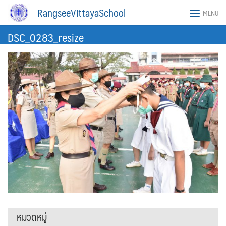
Skip
RangseeVittayaSchool
MENU
to
content
DSC_0283_resize
หมวดหมู่