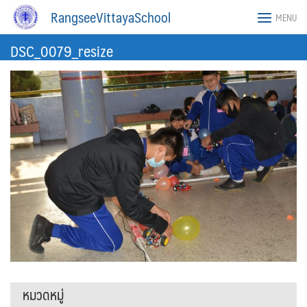
Skip
RangseeVittayaSchool
MENU
to
content
DSC_0079_resize
หมวดหมู่