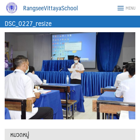
Skip
RangseeVittayaSchool
MENU
to
content
DSC_0227_resize
หมวดหมู่