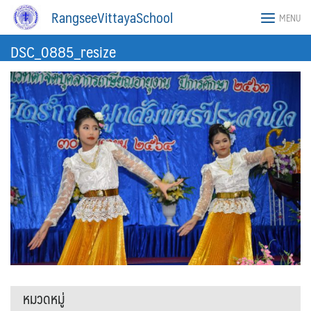
Skip
RangseeVittayaSchool
MENU
to
content
DSC_0885_resize
หมวดหมู่