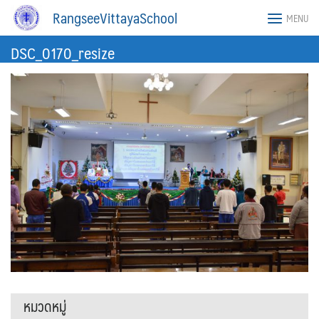
Skip
RangseeVittayaSchool
MENU
to
content
DSC_0170_resize
หมวดหมู่