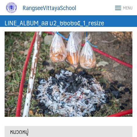
Skip
RangseeVittayaSchool
MENU
to
content
LINE_ALBUM_ลส ม2_๒๒๐๒๑๕_1_resize
หมวดหมู่