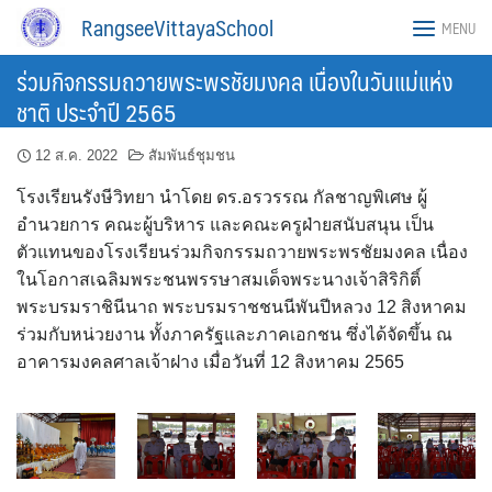
Skip
RangseeVittayaSchool
MENU
to
content
ร่วมกิจกรรมถวายพระพรชัยมงคล เนื่องในวันแม่แห่ง
ชาติ ประจำปี 2565
12 ส.ค. 2022
สัมพันธ์ชุมชน
โรงเรียนรังษีวิทยา นำโดย ดร.อรวรรณ กัลชาญพิเศษ ผู้
อำนวยการ คณะผู้บริหาร และคณะครูฝ่ายสนับสนุน เป็น
ตัวแทนของโรงเรียนร่วมกิจกรรมถวายพระพรชัยมงคล เนื่อง
ในโอกาสเฉลิมพระชนพรรษาสมเด็จพระนางเจ้าสิริกิติ์
พระบรมราชินีนาถ พระบรมราชชนนีพันปีหลวง 12 สิงหาคม
ร่วมกับหน่วยงาน ทั้งภาครัฐและภาคเอกชน ซึ่งได้จัดขึ้น ณ
อาคารมงคลศาลเจ้าฝาง เมื่อวันที่ 12 สิงหาคม 2565