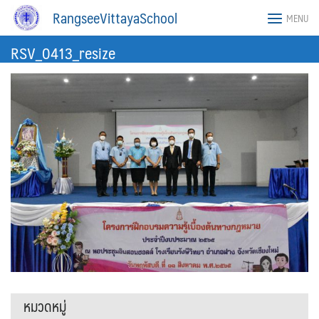
Skip
RangseeVittayaSchool
MENU
to
content
RSV_0413_resize
หมวดหมู่