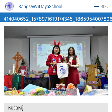
Skip
RangseeVittayaSchool
MENU
to
content
414040652_1578971619174345_1865954007806
หมวดหมู่