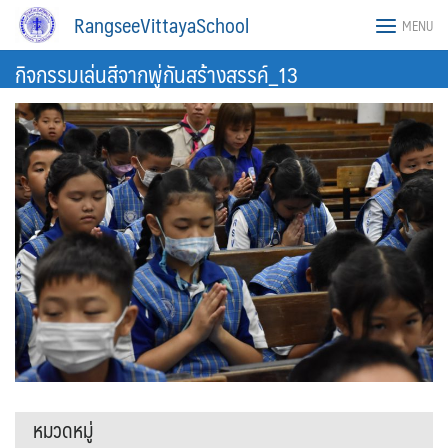
Skip
RangseeVittayaSchool
MENU
to
content
กิจกรรมเล่นสีจากพู่กันสร้างสรรค์_13
หมวดหมู่