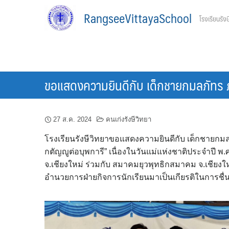
Skip
RangseeVittayaSchool
โรงเรียนรังษ
to
content
ขอแสดงความยินดีกับ เด็กชายกมลภัทร ภัท
27 ส.ค. 2024
คนเก่งรังษีวิทยา
โรงเรียนรังษีวิทยาขอแสดงความยินดีกับ เด็กชายกมลภัท
กตัญญูต่อบุพการี” เนื่องในวันแม่แห่งชาติประจำปี
จ.เชียงใหม่ ร่วมกับ สมาคมยุวพุทธิกสมาคม จ.เชียงใหม่
อำนวยการฝ่ายกิจการนักเรียนมาเป็นเกียรติในการชื่น