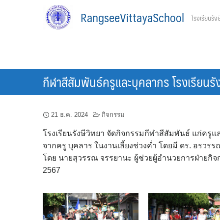
Skip
RangseeVittayaSchool
โรงเรียนรังษ
to
content
กีฬาสีสัมพันธ์ครูและบุคลากร โรงเรียนรั
21 ธ.ค. 2024
กิจกรรม
โรงเรียนรังษีวิทยา จัดกิจกรรมกีฬาสีสัมพันธ์ แก่คร
จากครู บุคลาร ในงานเลี้ยงช่วงค่ำ โดยมี ดร. อรวร
โดย นายสุวรรณ จรรยานะ ผู้ช่วยผู้อำนวยการฝ่ายกิจกา
2567