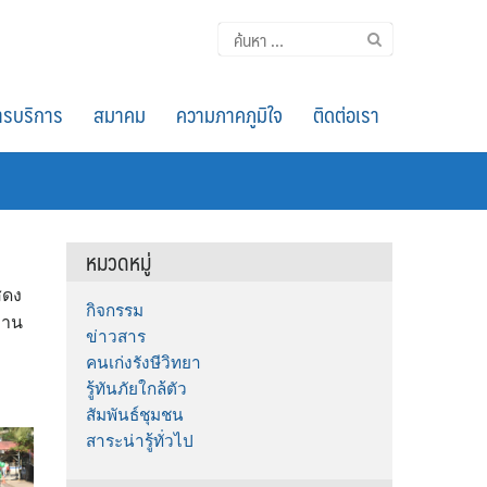
ค้นหา
สำหรับ:
รบริการ
สมาคม
ความภาคภูมิใจ
ติดต่อเรา
หมวดหมู่
สดง
กิจกรรม
งาน
ข่าวสาร
คนเก่งรังษีวิทยา
รู้ทันภัยใกล้ตัว
สัมพันธ์ชุมชน
สาระน่ารู้ทั่วไป