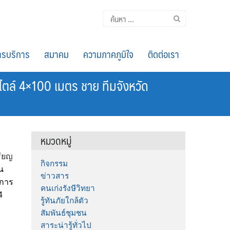
ค้นหา
สำหรับ:
รบริการ
สมาคม
ความภาคภูมิใจ
ติดต่อเรา
สไตล์ 4×100 เมตร ชาย ทีมจังหวัด
หมวดหมู่
รียญ
กิจกรรม
ัน
ข่าวสาร
กการ
คนเก่งรังษีวิทยา
4
รู้ทันภัยใกล้ตัว
สัมพันธ์ชุมชน
สาระน่ารู้ทั่วไป