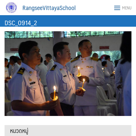
Skip
RangseeVittayaSchool
MENU
to
content
DSC_0914_2
หมวดหมู่